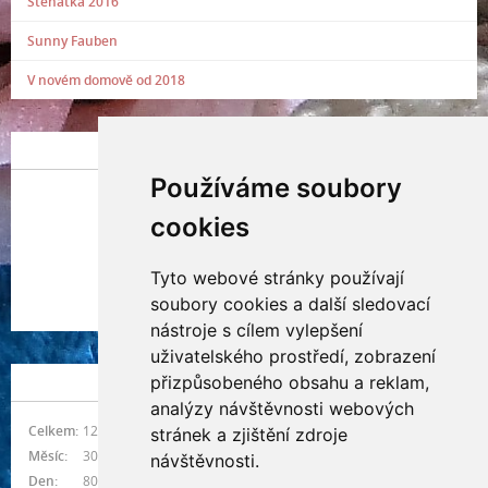
Štěňátka 2016
Sunny Fauben
V novém domově od 2018
POSLEDNÍ PŘIDANÁ FOTOGRAFIE
Používáme soubory
cookies
Tyto webové stránky používají
Indianna Ryve
soubory cookies a další sledovací
Nostra, CZ
nástroje s cílem vylepšení
uživatelského prostředí, zobrazení
přizpůsobeného obsahu a reklam,
NÁVŠTĚVNOST
analýzy návštěvnosti webových
Celkem:
1217364
stránek a zjištění zdroje
Měsíc:
30804
návštěvnosti.
Den:
801