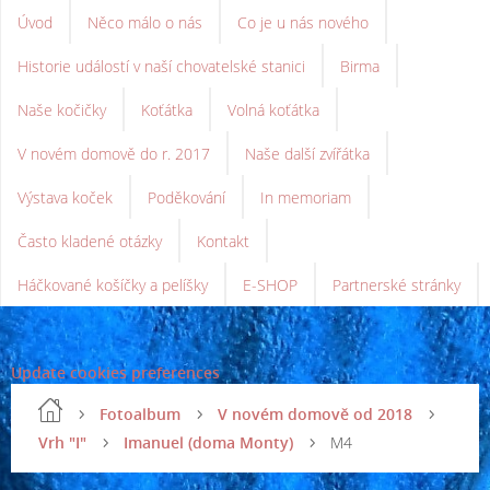
Úvod
Něco málo o nás
Co je u nás nového
Historie událostí v naší chovatelské stanici
Birma
Naše kočičky
Koťátka
Volná koťátka
V novém domově do r. 2017
Naše další zvířátka
Výstava koček
Poděkování
In memoriam
Často kladené otázky
Kontakt
Háčkované košíčky a pelíšky
E-SHOP
Partnerské stránky
Update cookies preferences
Fotoalbum
V novém domově od 2018
Vrh "I"
Imanuel (doma Monty)
M4