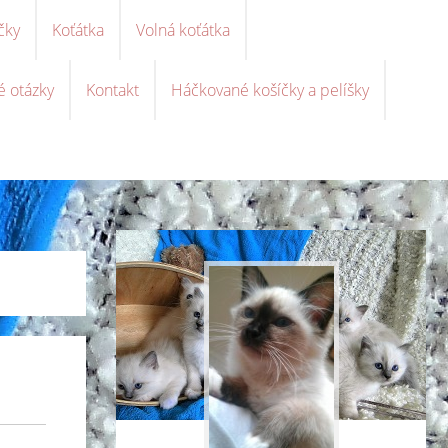
čky
Koťátka
Volná koťátka
é otázky
Kontakt
Háčkované košíčky a pelíšky