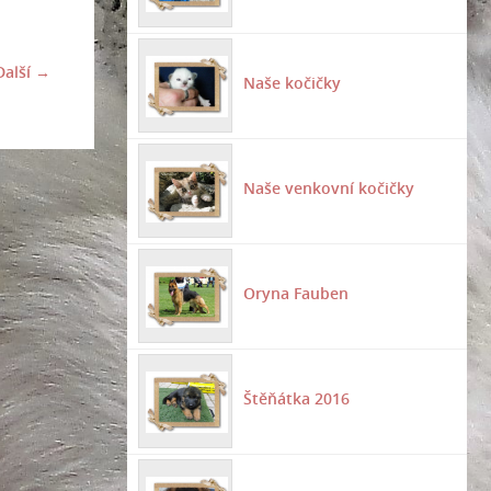
Další →
Naše kočičky
Naše venkovní kočičky
Oryna Fauben
Štěňátka 2016