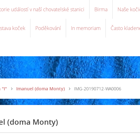
torie událostí v naší chovatelské stanici
Birma
Naše koči
stava koček
Poděkování
In memoriam
Často kladen
 "I"
Imanuel (doma Monty)
IMG-20190712-WA0006
el (doma Monty)