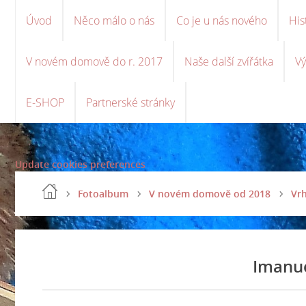
Úvod
Něco málo o nás
Co je u nás nového
His
V novém domově do r. 2017
Naše další zvířátka
Vý
E-SHOP
Partnerské stránky
Update cookies preferences
Fotoalbum
V novém domově od 2018
Vrh
Imanu