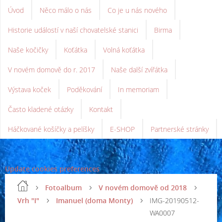
Úvod
Něco málo o nás
Co je u nás nového
Historie událostí v naší chovatelské stanici
Birma
Naše kočičky
Koťátka
Volná koťátka
V novém domově do r. 2017
Naše další zvířátka
Výstava koček
Poděkování
In memoriam
Často kladené otázky
Kontakt
Háčkované košíčky a pelíšky
E-SHOP
Partnerské stránky
Update cookies preferences
Fotoalbum
V novém domově od 2018
Vrh "I"
Imanuel (doma Monty)
IMG-20190512-
WA0007