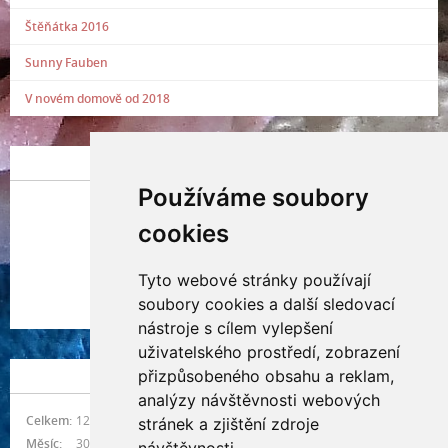
Štěňátka 2016
Sunny Fauben
V novém domově od 2018
POSLEDNÍ PŘIDANÁ FOTOGRAFIE
Používáme soubory
cookies
Tyto webové stránky používají
Indianna Ryve
soubory cookies a další sledovací
Nostra, CZ
nástroje s cílem vylepšení
uživatelského prostředí, zobrazení
přizpůsobeného obsahu a reklam,
NÁVŠTĚVNOST
analýzy návštěvnosti webových
Celkem:
1217718
stránek a zjištění zdroje
Měsíc:
30529