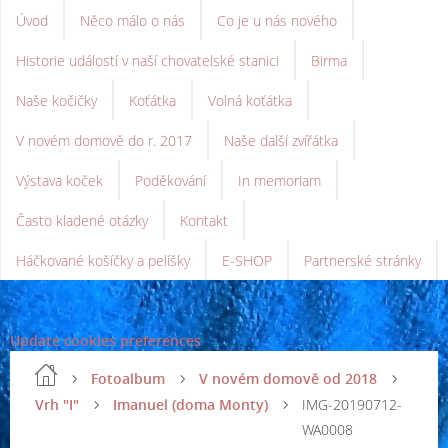
Úvod
Něco málo o nás
Co je u nás nového
Historie událostí v naší chovatelské stanici
Birma
Naše kočičky
Koťátka
Volná koťátka
V novém domově do r. 2017
Naše další zvířátka
Výstava koček
Poděkování
In memoriam
Často kladené otázky
Kontakt
Háčkované košíčky a pelíšky
E-SHOP
Partnerské stránky
Update cookies preferences
Fotoalbum
V novém domově od 2018
Vrh "I"
Imanuel (doma Monty)
IMG-20190712-
WA0008