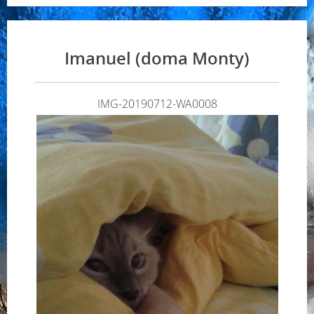
Imanuel (doma Monty)
IMG-20190712-WA0008