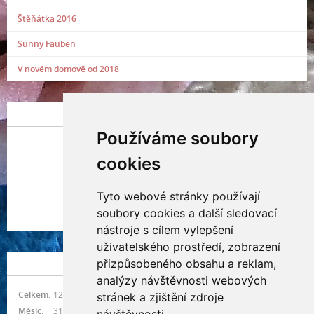
Štěňátka 2016
Sunny Fauben
V novém domově od 2018
POSLEDNÍ PŘIDANÁ FOTOGRAFIE
Používáme soubory
cookies
Tyto webové stránky používají
Indianna Ryve
soubory cookies a další sledovací
Nostra, CZ
nástroje s cílem vylepšení
uživatelského prostředí, zobrazení
přizpůsobeného obsahu a reklam,
NÁVŠTĚVNOST
analýzy návštěvnosti webových
Celkem:
1215344
stránek a zjištění zdroje
Měsíc:
31483