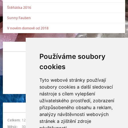
Štěňátka 2016
Sunny Fauben
V novém domově od 2018
POSLEDNÍ PŘIDANÁ FOTOGRAFIE
Používáme soubory
cookies
Tyto webové stránky používají
Indianna Ryve
soubory cookies a další sledovací
Nostra, CZ
nástroje s cílem vylepšení
uživatelského prostředí, zobrazení
přizpůsobeného obsahu a reklam,
NÁVŠTĚVNOST
analýzy návštěvnosti webových
Celkem:
1217944
stránek a zjištění zdroje
Měsíc:
30371