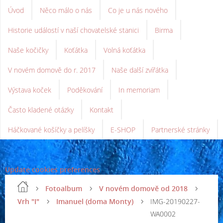
Úvod
Něco málo o nás
Co je u nás nového
Historie událostí v naší chovatelské stanici
Birma
Naše kočičky
Koťátka
Volná koťátka
V novém domově do r. 2017
Naše další zvířátka
Výstava koček
Poděkování
In memoriam
Často kladené otázky
Kontakt
Háčkované košíčky a pelíšky
E-SHOP
Partnerské stránky
Update cookies preferences
Fotoalbum
V novém domově od 2018
Vrh "I"
Imanuel (doma Monty)
IMG-20190227-
WA0002