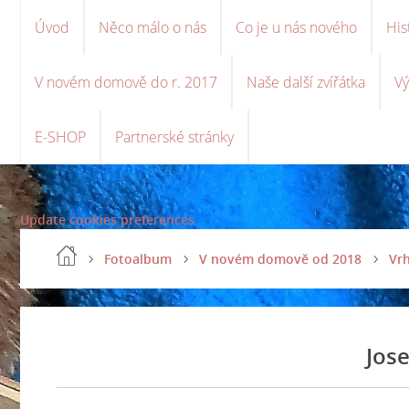
Úvod
Něco málo o nás
Co je u nás nového
His
V novém domově do r. 2017
Naše další zvířátka
Vý
E-SHOP
Partnerské stránky
Update cookies preferences
Fotoalbum
V novém domově od 2018
Vrh
Jos