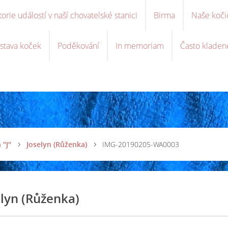
torie událostí v naší chovatelské stanici
Birma
Naše koči
stava koček
Poděkování
In memoriam
Často kladen
 "J"
Joselyn (Růženka)
IMG-20190205-WA0003
elyn (Růženka)