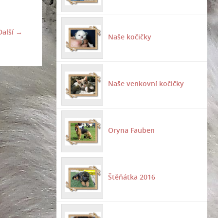
Další →
Naše kočičky
Naše venkovní kočičky
Oryna Fauben
Štěňátka 2016