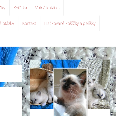
čky
Koťátka
Volná koťátka
é otázky
Kontakt
Háčkované košíčky a pelíšky