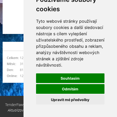
cookies
Tyto webové stránky používají
Indianna Ryve
soubory cookies a další sledovací
Nostra, CZ
nástroje s cílem vylepšení
uživatelského prostředí, zobrazení
přizpůsobeného obsahu a reklam,
NÁVŠTĚVNOST
analýzy návštěvnosti webových
Celkem:
1216226
stránek a zjištění zdroje
Měsíc:
31337
návštěvnosti.
Den:
818
Online:
12
Souhlasím
Odmítám
Upravit mé předvolby
TenderPaws, CZ © 2026 eStránky.cz
|
Aktualizováno: 10. 3. 2026
|
Nahoru ↑