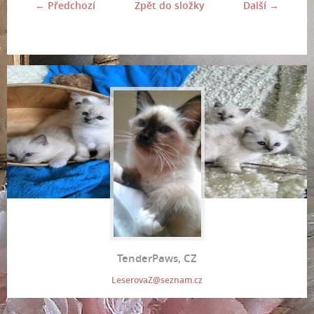
← Předchozí
Zpět do složky
Další →
TenderPaws, CZ
LeserovaZ@seznam.cz