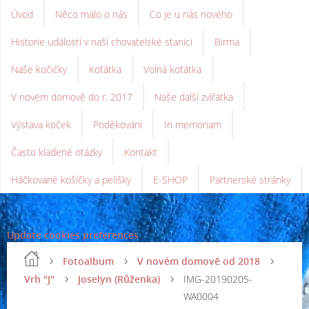
Úvod
Něco málo o nás
Co je u nás nového
Historie událostí v naší chovatelské stanici
Birma
Naše kočičky
Koťátka
Volná koťátka
V novém domově do r. 2017
Naše další zvířátka
Výstava koček
Poděkování
In memoriam
Často kladené otázky
Kontakt
Háčkované košíčky a pelíšky
E-SHOP
Partnerské stránky
Update cookies preferences
Fotoalbum
V novém domově od 2018
Vrh "J"
Joselyn (Růženka)
IMG-20190205-
WA0004