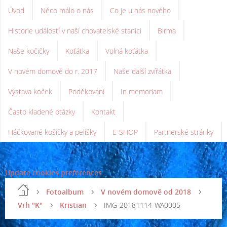
Úvod
Něco málo o nás
Co je u nás nového
Historie událostí v naší chovatelské stanici
Birma
Naše kočičky
Koťátka
Volná koťátka
V novém domově do r. 2017
Naše další zvířátka
Výstava koček
Poděkování
In memoriam
Často kladené otázky
Kontakt
Háčkované košíčky a pelíšky
E-SHOP
Partnerské stránky
Update cookies preferences
Fotoalbum
V novém domově od 2018
Vrh "K"
Kristian
IMG-20181114-WA0005