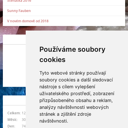
Štěňátka 2016
Sunny Fauben
V novém domově od 2018
POSLEDNÍ PŘIDANÁ FOTOGRAFIE
Používáme soubory
cookies
Tyto webové stránky používají
Indianna Ryve
soubory cookies a další sledovací
Nostra, CZ
nástroje s cílem vylepšení
uživatelského prostředí, zobrazení
přizpůsobeného obsahu a reklam,
NÁVŠTĚVNOST
analýzy návštěvnosti webových
Celkem:
1217842
stránek a zjištění zdroje
Měsíc:
30484
návštěvnosti.
Den:
747