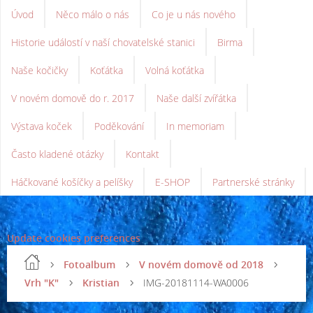
Úvod
Něco málo o nás
Co je u nás nového
Historie událostí v naší chovatelské stanici
Birma
Naše kočičky
Koťátka
Volná koťátka
V novém domově do r. 2017
Naše další zvířátka
Výstava koček
Poděkování
In memoriam
Často kladené otázky
Kontakt
Háčkované košíčky a pelíšky
E-SHOP
Partnerské stránky
Update cookies preferences
Fotoalbum
V novém domově od 2018
Vrh "K"
Kristian
IMG-20181114-WA0006