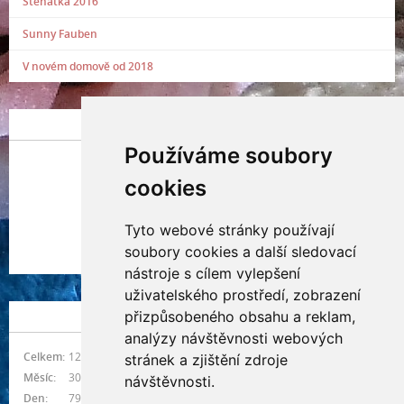
Štěňátka 2016
Sunny Fauben
V novém domově od 2018
POSLEDNÍ PŘIDANÁ FOTOGRAFIE
Používáme soubory
cookies
Tyto webové stránky používají
Indianna Ryve
soubory cookies a další sledovací
Nostra, CZ
nástroje s cílem vylepšení
uživatelského prostředí, zobrazení
přizpůsobeného obsahu a reklam,
NÁVŠTĚVNOST
analýzy návštěvnosti webových
Celkem:
1217329
stránek a zjištění zdroje
Měsíc:
30822
návštěvnosti.
Den:
797