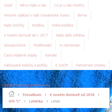
Úvod
Něco málo o nás
Co je u nás nového
Historie událostí v naší chovatelské stanici
Birma
Naše kočičky
Koťátka
Volná koťátka
V novém domově do r. 2017
Naše další zvířátka
Výstava koček
Poděkování
In memoriam
Často kladené otázky
Kontakt
Háčkované košíčky a pelíšky
E-SHOP
Partnerské stránky
Update cookies preferences
Fotoalbum
V novém domově od 2018
Vrh "L"
Limetka
Limet